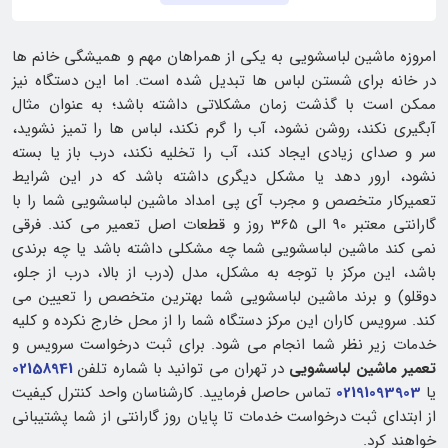
امروزه ماشین لباسشویی به یکی از همراهان مهم و همیشگی خانم ها
در خانه برای شستن لباس ها تبدیل شده است. اما این دستگاه نیز
ممکن است با گذشت زمان مشکلاتی داشته باشد؛ به عنوان مثال
آبگیری نکند، روشن نشود، آب را گرم نکند، لباس ها را تمیز نشوید،
سر و صدای زیادی ایجاد کند، آب را تخلیه نکند، درب باز یا بسته
نشود، ارور دهد یا مشکل دیگری داشته باشد که در این شرایط
تعمیرکار متخصص و مجرب آی پی امداد ماشین لباسشویی شما را با
گارانتی معتبر 90 الی 365 روز و قطعات اصل تعمیر می کند. فرقی
نمی کند ماشین لباسشویی شما چه مشکلی داشته باشد یا چه برندی
باشد، این مرکز با توجه به مشکل، مدل (درب از بالا، درب از جلو،
دوقلو) و برند ماشین لباسشویی شما بهترین متخصص را تعیین می
کند. سرویس کاران این مرکز دستگاه شما را از محل خارج نکرده و کلیه
خدمات زیر نظر شما انجام می شود. برای ثبت درخواست سرویس و
تعمیر ماشین لباسشویی
در تهران می توانید با شماره تلفن
02158941
یا
02191093903
تماس حاصل فرمایید. کارشناسان واحد کنترل کیفیت
از ابتدای ثبت درخواست خدمات تا پایان روز گارانتی از شما پشتیبانی
خواهند کرد.