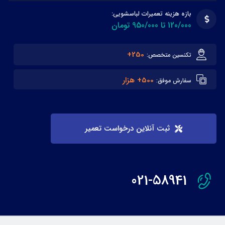
بازه هزینه تعمیرات لباسشویی:
120/000 تا 950/000 تومان
250+
تکنسین متخصص:
500+ هزار
سفارش موفق:
ثبت آنلاین درخواست تعمیر
021-58941