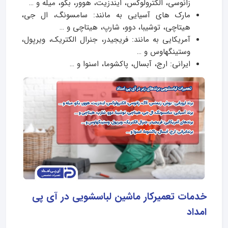
زانوسی، الکترولوکس، ایندزیت، هوور، بکو، میله و …
مارک های آسیایی به مانند: سامسونگ، ال جی،
هیتاچی، توشیبا، دوو، شارپ، هیتاچی و …
آمریکایی به مانند: فریجیدر، جنرال الکتریک، ویرپول،
وستینگهاوس و …
ایرانی: ارج، آبسال، پاکشوما، اسنوا و …
خدمات تعمیرکار ماشین لباسشویی در آی پی
امداد