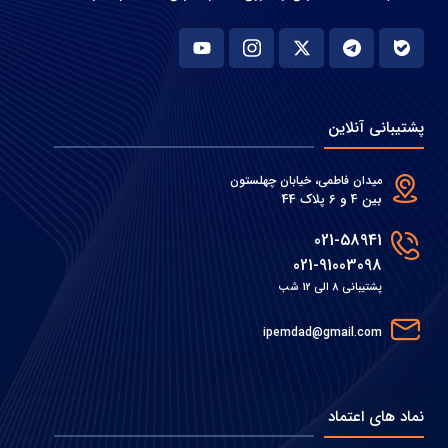
پشتیبانی آنلاین
میدان فاطمی، خیابان چهلستون
بین 4 و 6 پلاک 44
021-58941
021-91003098
پشتیبانی 8 الی 12 شب
ipemdad@gmail.com
نماد های اعتماد