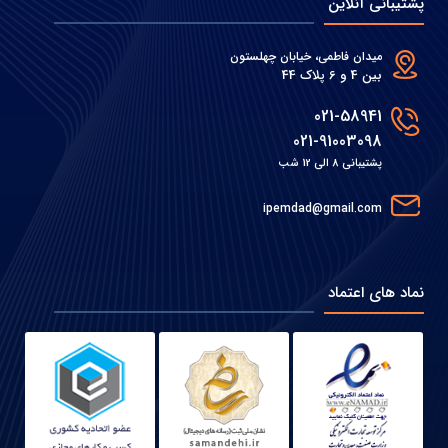
پشتیبانی آنلاین
میدان فاطمی، خیابان چهلستون
بین 4 و 6 پلاک 44
021-58941
021-91003098
پشتیبانی 8 الی 12 شب
ipemdad@gmail.com
نماد های اعتماد