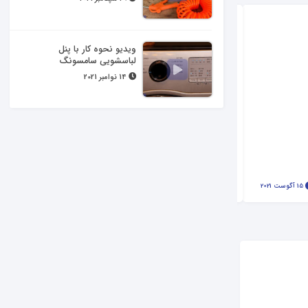
ویدیو نحوه کار با پنل
لباسشویی سامسونگ
14 نوامبر 2021
نحوه تمیز کردن فیلتر ماشین ظرفشویی
15 آگوست 2021
4529 بازدید