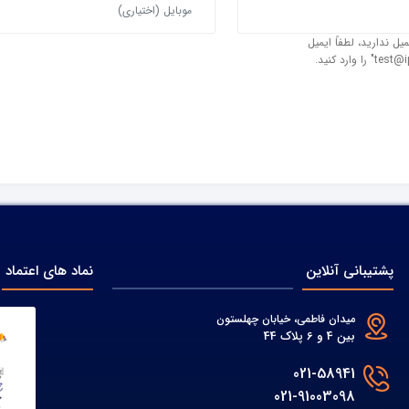
یل ندارید، لطفاً ایمیل
پشتیبانی آنلاین
نماد های اعتماد
میدان فاطمی، خیابان چهلستون
بین 4 و 6 پلاک 44
021-58941
021-91003098