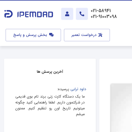
021-58941
021-91003098
درخواست تعمیر
بخش پرسش و پاسخ
آخرین پرسش ها
داود ترابی
پرسیده:
ما یک دستگاه کارت زنی برند تام بوی قدیمی
در شرکتمون داریم. لطفا راهنمایی کنید چگونه
میتونیم تاریخ اون رو تنظیم کنیم. ممنون
میشم