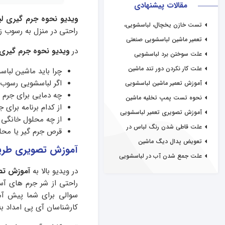
مقالات پیشنهادی
ویدیو نحوه جرم گیری ل
تست خازن یخچال، لباسشویی،
راحتی در منزل به رسوب ز
کولرگازی
تعمیر ماشین لباسشویی صنعتی
در
ویدیو نحوه جرم گیری
علت سوختن برد لباسشویی
علت کار نکردن دور تند ماشین
چرا باید ماشین لباس
لباسشویی
اگر لباسشویی رسوب 
آموزش تعمیر ماشین لباسشویی
دوقلو
چه دمایی برای جرم
نحوه تست پمپ تخلیه ماشین
از کدام برنامه برای
لباسشویی
آموزش تصویری تعمیر لباسشویی
از چه محلول خانگی 
علت قاطی شدن رنگ لباس در
قرص جرم گیر یا محلو
لباسشویی
تعویض پدال دیگ ماشین
آموزش تصویری طریق
لباسشویی
علت جمع شدن آب در لباسشویی
در ویدیو بالا به
آموزش تص
راحتی از شر جرم های آس
سوالی برای شما پیش آمد
کارشناسان آی پی امداد ب