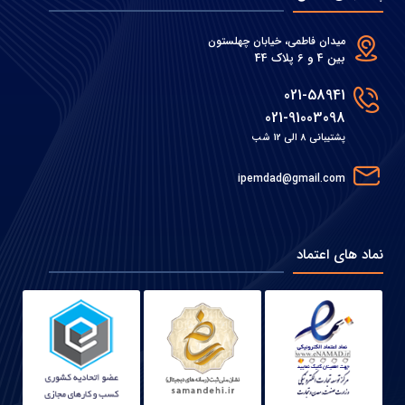
میدان فاطمی، خیابان چهلستون
بین 4 و 6 پلاک 44
021-58941
021-91003098
پشتیبانی 8 الی 12 شب
ipemdad@gmail.com
نماد های اعتماد