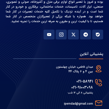
بوده و امروز با تعمیر انواع لوازم برقی منزل و آشپزخانه، صوتی و‌ تصویری،
صنعتی، ابزار آلات، تاسیسات، خدمات ساختمانی، برقکاری و خودرو در کنار
شما است و در آینده نزدیک با تکمیل کلیه خدمات تعمیرات در کنار شما
خواهد بود. همواره با شبکه بزرگی از تعمیرکاران متخصص در کنار شما
هستیم، تا با کیفیت ترین و مقرون به صرفه ترین خدمات را تجربه نمایید.
پشتیبانی آنلاین
میدان فاطمی، خیابان چهلستون
بین 4 و 6 پلاک 44
021-58941
021-91003098
پشتیبانی 8 الی 12 شب
ipemdad@gmail.com