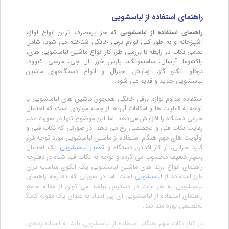
راهنمای استفاده از لباسشویی
راهنمای استفاده از لباسشویی
که جز پرمصرف ترین انواع لوازم
آشپزخانه و به طور کلی لوازم برقی خانگی شناخته می شود، شامل
تمامی نکات در رابطه با بررسی طرز کار انواع ماشین لباسشویی های،
پاکشوما، آبسال، سامسونگ، پارس خزر، ال جی، مرسی، کنوود،
دوقلو، تکنو گاز، آزمایش، جنرال و انواع دستگاههای ماشین
لباسشویی جدید و قدیم می شود.
استفاده مداوم لوازم برقی خانگی همچون ماشین های لباسشویی با
توجه به قابلیت ها و امکانات آن ها از جمله مواردی است که احتمال
خرابی دستگاه را افزایش می‌دهد. اما این موضوع تنها در صورت عدم
رعایت نکات فنی و تخصصی رخ می دهد. در صورتی که نکات فنی و
اولویت های مهم هنگام استفاده از ماشین لباسشویی مورد توجه قرار
گیرد خرابی، از کار افتادن دستگاه و
تعمیر لباسشویی
یک احتمال
بسیار ضعیف محسوب می گردد و توجه به نکات قید شده در دفترچه
راهنمای انواع برند های ماشین لباسشویی یک الگوی مناسب برای
طرز استفاده از
لباسشویی
است. اما در صورتی که دفترچه راهنمای
لباسشویی به هر علت در دسترس نباشد می توان از مقاله جامع
راهنمای استفاده از لباسشویی آی پی امداد به عنوان یک مقوله کاملاً
تخصصی بهره مند شد.
در کنار نکات مهم هنگام استفاده از لباسشویی باید به استانداردهای