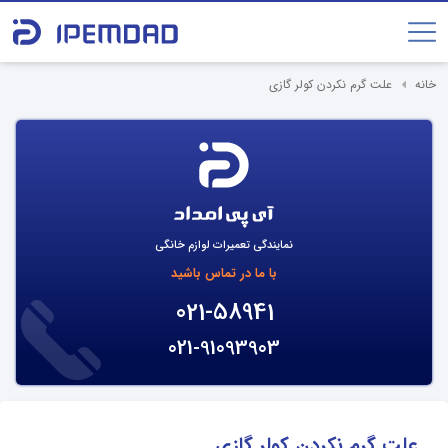
خانه
علت گرم نکردن کولر گازی
نمایندگی تعمیرات لوازم خانگی
با ما در تماس باشید
021-58941
021-91093903
علت گرم نکردن کولر گازی