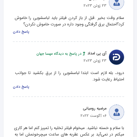
23 ژوئن 2023
سلام وقت بخیر .قبل از باز کردن فیلتر باید لباسشویی را خاموش 
کرد؟احتمال برق گرفتگی وجود داره در صورت خاموش نکردن؟
پاسخ دادن
آی پی امداد
در پاسخ به دیدگاه مهسا جهان
23 ژوئن 2023
درود، بله لازم است ابتدا لباسشویی را از برق بکشید تا جوانب 
احتیاط رعایت شود.
پاسخ دادن
مرضیه رومیانی
06 آگوست 2022
با سلام و خسته نباشید. میخوام فیلتر تخلیه را تمییز کنم اما هر کاری 
میکنم در نمی‌آید بر عکس عقربه های ساعت میچرخونمش اما به 