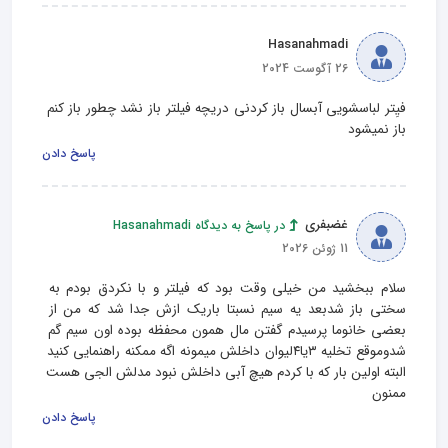
Hasanahmadi
26 آگوست 2024
فیِتر لباسشویی آبسال باز کردنی دریچه فیلتر باز نشد چطور باز کنم 
باز نمیشود
پاسخ دادن
غضبفری
در پاسخ به دیدگاه Hasanahmadi
11 ژوئن 2026
سلام ببخشید من خیلی وقت بود که فیلتر و با نکردق بودم به 
سختی باز شدبعد یه سیم نسبتا باریک ازش جدا شد که من از 
بعضی خانوما پرسیدم گفتن مال همون محفظه بوده اون سیم گم 
شدوموقع تخلیه ۳یا۴لیوان داخلش میمونه اگه ممکنه راهنمایی کنید 
البته اولین بار که با کردم هیچ آبی داخلش نبود مدلش الجی هست 
ممنون
پاسخ دادن