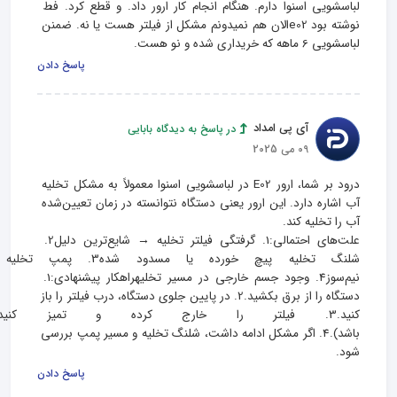
لباسشویی اسنوا دارم. هنگام انجام کار ارور داد. و قطع کرد. فط 
نوشته بود e02الان هم نمیدونم مشکل از فیلتر هست یا نه. ضمنن 
لباسشویی 6 ماهه که خریداری شده و نو هست.
پاسخ دادن
آی پی امداد
در پاسخ به دیدگاه بابایی
09 می 2025
درود بر شما، ارور E02 در لباسشویی اسنوا معمولاً به مشکل تخلیه 
آب اشاره دارد. این ارور یعنی دستگاه نتوانسته در زمان تعیین‌شده 
علت‌های احتمالی:1. گرفتگی فیلتر تخلیه → شایع‌ترین دلیل2. 
شلنگ تخلیه پیچ خورده یا مسدود شد
نیم‌سوز4. وجود جسم خارجی در مسیر تخلیهراهکار پیشنهادی:1. 
دستگاه را از برق بکشید.2. در پایین جلوی دستگاه، درب فیلتر را باز 
کنید.3. فیلتر را خارج کرده و تمیز کن
باشد).4. اگر مشکل ادامه داشت، شلنگ تخلیه و مسیر پمپ بررسی 
شود.
پاسخ دادن