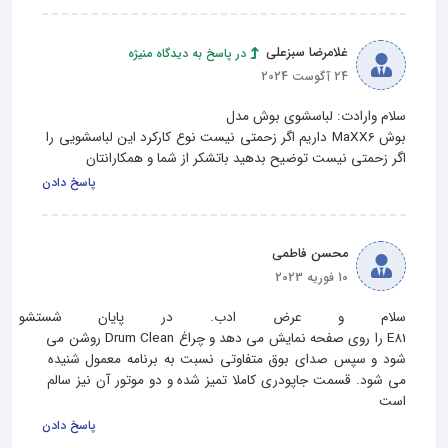
غلامرضا سبزعلی
در پاسخ به دیدگاه منیژه
24 آگوست 2024
بوش MaXX6 داریم اگر زحمتی نیست نوع کارکرد این لباسشویی را 
اگر زحمتی نیست توضیح بدهید باتشکر از شما و همکارانتان
پاسخ دادن
محسن فاطمی
10 فوریه 2023
سلام و عرض ادب. در پایان شستشو در
E81 را روی صفحه نمایش می دهد و چراغ Drum Clean روشن می 
شود و سپس صدای بوق متفاوتی نسبت به برنامه معمول شنیده 
می شود. قسمت جاپودری کاملا تمیز شده و دو موتور آن نیز سالم 
است
پاسخ دادن