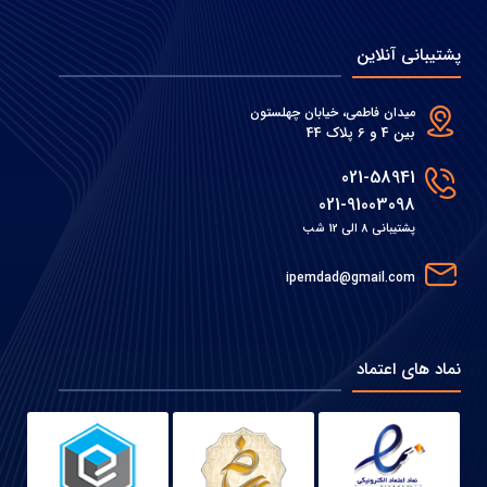
پشتیبانی آنلاین
میدان فاطمی، خیابان چهلستون
بین 4 و 6 پلاک 44
021-58941
021-91003098
پشتیبانی 8 الی 12 شب
ipemdad@gmail.com
نماد های اعتماد