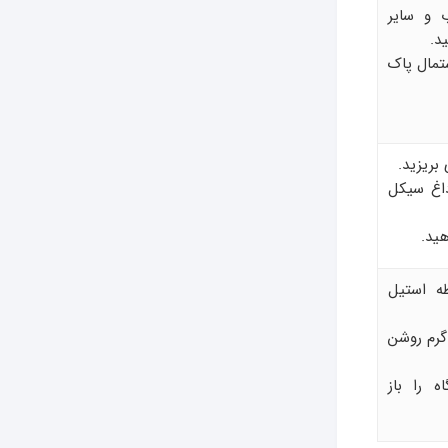
 و سایر
د.
تمال پاک
بریزید.
داغ سیکل
هید.
 استیل
گرم روشن
 را باز