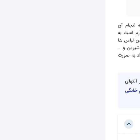
 انجام آن
ازم است به
دن لباس ها
یرین و ..
اد به صورت
انتهای
م خانگی