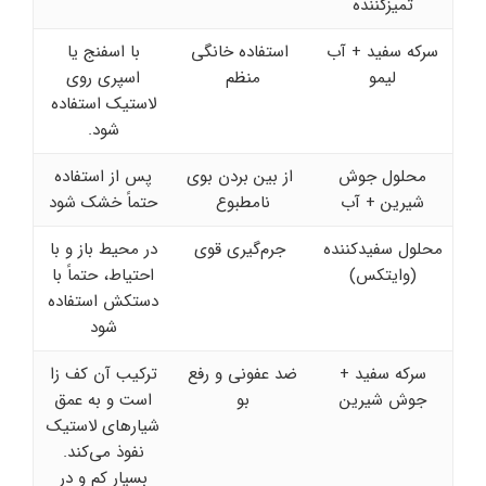
تمیزکننده
سرکه سفید + آب
استفاده خانگی
با اسفنج یا
لیمو
منظم
اسپری روی
لاستیک استفاده
شود.
محلول جوش
از بین بردن بوی
پس از استفاده
شیرین + آب
نامطبوع
حتماً خشک شود
محلول سفیدکننده
جرم‌گیری قوی
در محیط باز و با
(وایتکس)
احتیاط، حتماً با
دستکش استفاده
شود
سرکه سفید +
ضد عفونی و رفع
ترکیب آن کف‌ زا
جوش شیرین
بو
است و به عمق
شیارهای لاستیک
نفوذ می‌کند.
بسیار کم و در