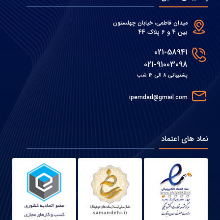
میدان فاطمی، خیابان چهلستون
بین 4 و 6 پلاک 44
021-58941
021-91003098
پشتیبانی 8 الی 12 شب
ipemdad@gmail.com
نماد های اعتماد