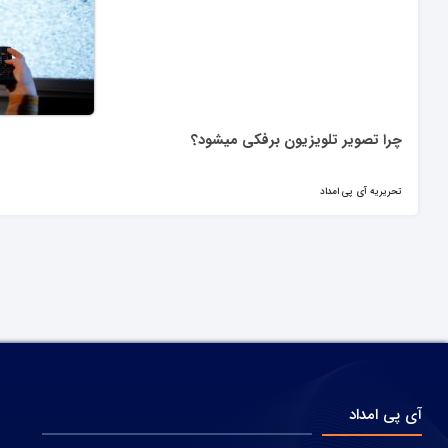
چرا تصویر تلویزیون برفکی میشود؟
تحریریه آی پی امداد
آی پی امداد