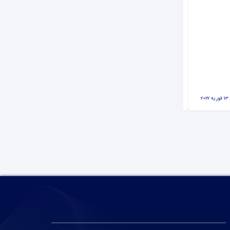
مشکلات پورت HDMI تلویزیون
13 فوریه 2022
تحریریه آی پی امداد