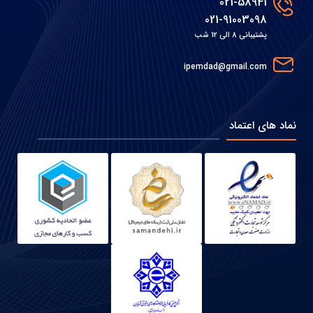
021-58941
021-91003098
پشتیبانی 8 الی 12 شب
ipemdad@gmail.com
نماد های اعتماد