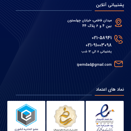
پشتیبانی آنلاین
میدان فاطمی، خیابان چهلستون
بین 4 و 6 پلاک 44
021-58941
021-91003098
پشتیبانی 8 الی 12 شب
ipemdad@gmail.com
نماد های اعتماد