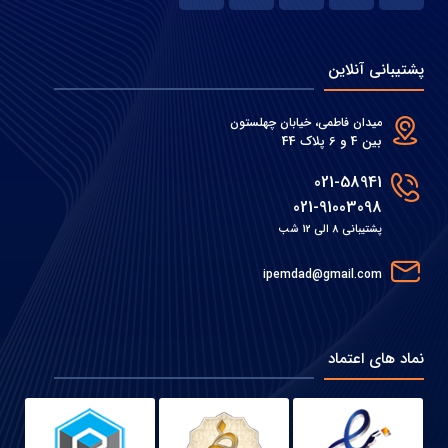
پشتیبانی آنلاین
میدان فاطمی، خیابان چهلستون
بین 4 و 6 پلاک 44
021-58941
021-91003098
پشتیبانی 8 الی 12 شب
ipemdad@gmail.com
نماد های اعتماد