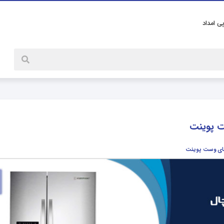
پی امداد
ت پوینت
مای وست پوینت