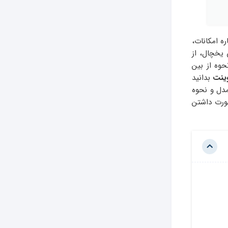
ره امکانات،
یخچال، از
وه از بین
ینت
بدانید
مدل و نحوه
ورت داشتن