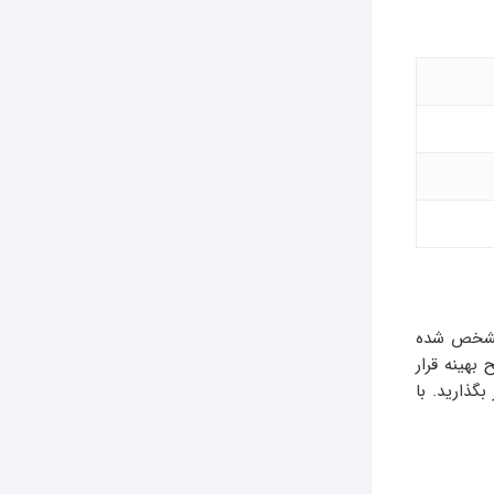
 مشخص شده
طح بهینه قرار
گذارید. با