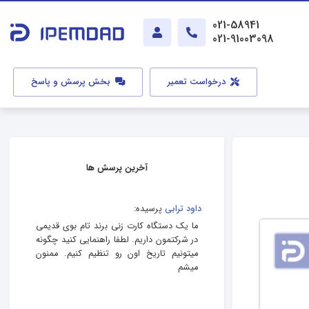
021-58941
021-91003098
درخواست تعمیر
بخش پرسش و پاسخ
آخرین پرسش ها
داود ترابی
پرسیده:
ما یک دستگاه کارت زنی برند تام بوی قدیمی
در شرکتمون داریم. لطفا راهنمایی کنید چگونه
میتونیم تاریخ اون رو تنظیم کنیم. ممنون
میشم