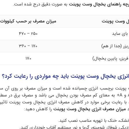
چه راهنمای یخچال وست پوینت
به صورت دقیق درج شده است.
ل وست پوینت
میزان مصرف بر حسب کیلووات
بای ساید
250 – 470
زر (جدا از هم)
170 – 360
فریزر، پایین یخچال)
170
رژی یخچال وست پوینت باید چه مواردی را رعایت کرد؟
ت پوینت برچسب انرژی چسبانده شده است و میزان مصرف بر روی آن
است. برچسب با حروف A و A+ به معنای کم مصرف بودن یخچال می باشد و مصرف برق در س
ید با رعایت برخی موارد در کاهش مصرف انرژی یخچال وست پوینت تاثیر ب
د
میزان مصرف انرژی یخچال وست پوینت
را کاهش دهید:
خشک، خنک با تهویه مناسب نصب کنید.
یکی شوفاژ، شومینه، گرما و نور مستقیم آفتاب خودداری کنید.