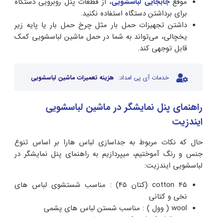
موقع
جابجایی لباسشویی
، از قطعات پنل روبرویی دستگاه
برای برداشتن دستگاه استفاده نکنید.
داشتن تجهیزات حمل بار مثل چرخ حمل بار یا پایه زیر
یخچالی، می‌تواند به شما در حمل ماشین لباسشویی کمک
قابل توجهی کند.
خدمات آی پی امداد:
هزینه تعمیرات ماشین لباسشویی
راهنمای پنل نمایشگر در ماشین لباسشویی
ایندزیت
حال که نکات مربوط به جداسازی لباس هارا بر اساس تنوع
جنس و رنگ آموختیم، میپردازیم به راهنمای پنل نمایشگر در
لباسشویی ایندزیت:
cotton 45 (کتان 45) : مناسب شستشوی لباس های
نخی و کتانی
wool ( وول ) : مناسب شستن لباس های پشمی