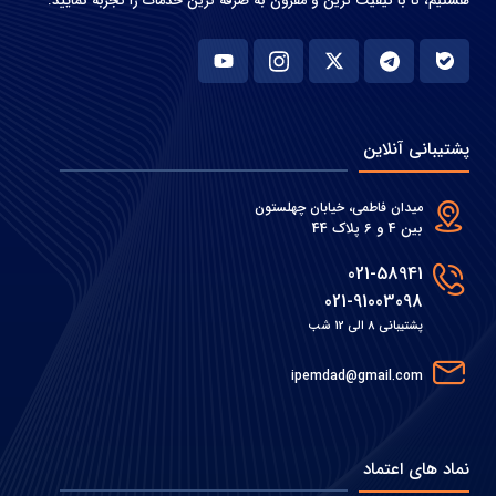
هستیم، تا با کیفیت ترین و مقرون به صرفه ترین خدمات را تجربه نمایید.
پشتیبانی آنلاین
میدان فاطمی، خیابان چهلستون
بین 4 و 6 پلاک 44
021-58941
021-91003098
پشتیبانی 8 الی 12 شب
ipemdad@gmail.com
نماد های اعتماد