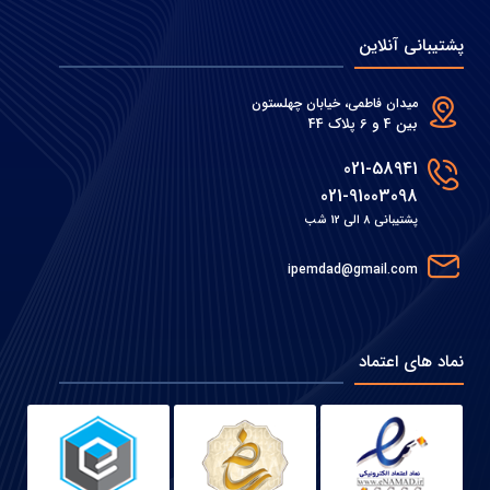
پشتیبانی آنلاین
میدان فاطمی، خیابان چهلستون
بین 4 و 6 پلاک 44
021-58941
021-91003098
پشتیبانی 8 الی 12 شب
ipemdad@gmail.com
نماد های اعتماد