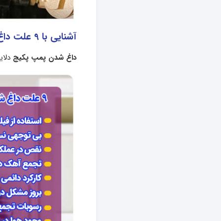
آشنایی با 9 علت داغ شدن پمپ پکیج
داغ شدن پمپ پکیج
دلایل