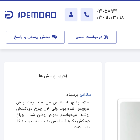
021-58941
021-91003098
درخواست تعمیر
بخش پرسش و پاسخ
آخرین پرسش ها
ساداتی
پرسیده:
سلام پکیج ایساتیس من چند وقت پیش
سرویس شده بود، ولی الان چراغ دودکشش
روشنه. میخواستم بدونم روشن شدن چراغ
دودکش پکیج ایساتیس به چه معنیه و چه کار
باید بکنم؟