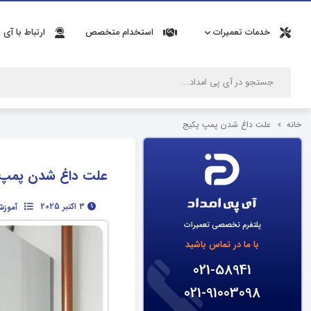
خدمات تعمیرات
استخدام متخصص
ارتباط با آی 
خانه
علت داغ شدن پمپ پکیج
علت داغ شدن پمپ 
3 اکتبر 2025
آموزش
پلتفرم تخصصی تعمیرات
با ما در تماس باشید
021-58941
021-91003098