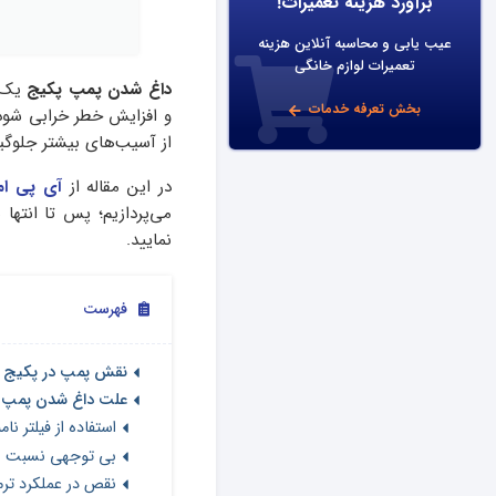
برآورد هزینه تعمیرات!
عیب یابی و محاسبه آنلاین هزینه
تعمیرات لوازم خانگی
داغ شدن پمپ پکیج
یک م
بخش تعرفه خدمات
و افزایش خطر خرابی شود
از آسیب‌های بیشتر جلوگی
در این مقاله از
آی پی امد
می‌پردازیم؛ پس تا انته
نمایید.
فهرست
نقش پمپ در پکیج و 
علت داغ شدن پمپ 
استفاده از فیلتر نا
بی توجهی نسبت ب
نقص در عملکرد ترم