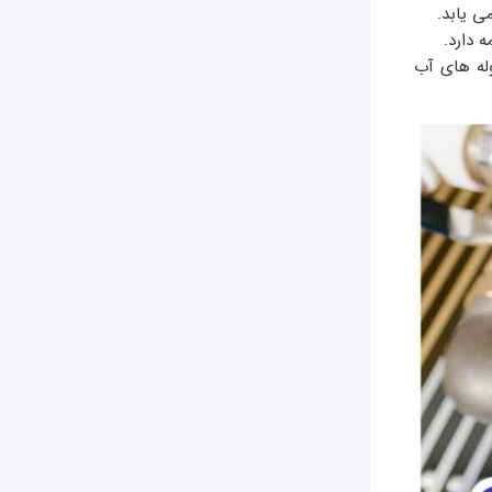
 یابد.
 دارد.
له های آب