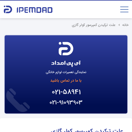
خانه
علت ترکیدن کمپرسور کولر گازی
نمایندگی تعمیرات لوازم خانگی
با ما در تماس باشید
021-58941
021-91093903
علت ترکیدن کمپرسور کولر گازی