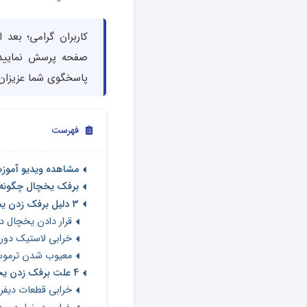
کاربران گرامی؛ بعد 
صفحه پرسش نمایید 
پاسخگوی شما عزیزان 
فهرست
مشاهده ویدیو آموز
برفک یخچال چگونه
3 دلیل برفک زدن یخچال قدیمی + راه‌حل
قرار دادن یخچال د
خرابی لاستیک‌ دور
معیوب شدن ترموس
4 علت برفک زدن یخچال فریزر جدید + راه‌حل
خرابی قطعات دیف