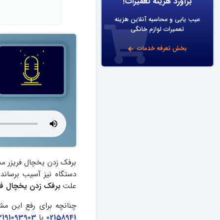
برآورد هزینه تعمیرات!
عیب یابی و محاسبه آنلاین هزینه
تعمیرات لوازم خانگی
بخش تعرفه خدمات
برفک زدن یخچال فریزر مش
دستگاه نیز آسیب برساند 
علت
برفک زدن یخچال فر
چنانچه برای رفع این م
02158941
یا
2191093903