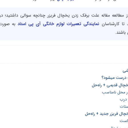
از مطالعه مقاله علت برفک زدن یخچال فریزر چنانچه سوالی داشتید؛ در 
تا کارشناسان
نمایندگی تعمیرات لوازم خانگی آی پی امداد
به صورت 
باشند.
شی
 درست میشود؟
ر محل نامناسب
 درب
تات
راست