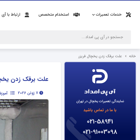
خدمات تعمیرات
استخدام متخصص
ارتباط با آی 
خانه
علت برفک زدن یخچال فریزر
علت برفک زدن یخچا
7 ژوئن 2026
آموزش
نمایندگی تعمیرات یخچال در تهران
با ما در تماس باشید
021-58941
021-91003098