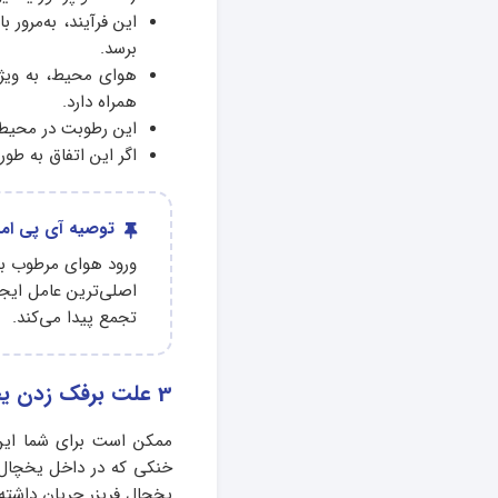
این فرآیند، به‌مرور
برسد.
هوای محیط، به‌ ویژ
همراه دارد.
این رطوبت در محیط ب
اگر این اتفاق به‌ ط
توصیه آی پی امد
ورود هوای مرطوب به 
اصلی‌ترین عامل ایجا
تجمع پیدا می‌کند.
3 علت برفک زدن یخچال قدیمی + راه‌حل
ممکن است برای شما ای
خنکی که در داخل یخچال 
یخچال فریزر جریان داشته 