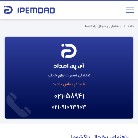
خانه
راهنمای یخچال پاکشوما
نمایندگی تعمیرات لوازم خانگی
با ما در تماس باشید
021-58941
021-91093903
راهنمای یخچال پاکشوما