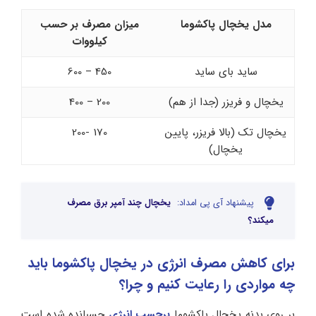
مدل یخچال پاکشوما
میزان مصرف بر حسب
کیلووات
ساید بای ساید
450 – 600
یخچال و فریزر (جدا از هم)
200 – 400
یخچال تک (بالا فریزر، پایین
170 -200
یخچال)
پیشنهاد آی پی امداد:
یخچال چند آمپر برق مصرف
میکند؟
برای کاهش مصرف انرژی در یخچال پاکشوما باید
چه مواردی را رعایت کنیم و چرا؟
بر روی بدنه یخچال پاکشوما
برچسب انرژی
چسبانده شده است