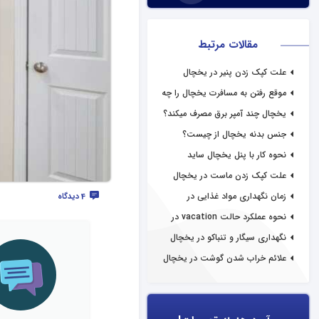
مقالات مرتبط
علت کپک زدن پنیر در یخچال
موقع رفتن به مسافرت یخچال را چه
کنیم؟
یخچال چند آمپر برق مصرف میکند؟
جنس بدنه یخچال از چیست؟
نحوه کار با پنل یخچال ساید
علت کپک زدن ماست در یخچال
زمان نگهداری مواد غذایی در
4 دیدگاه
یخچال
نحوه عملکرد حالت vacation در
یخچال برندهای مختلف
نگهداری سیگار و تنباکو در یخچال
علائم خراب شدن گوشت در یخچال
فریزر