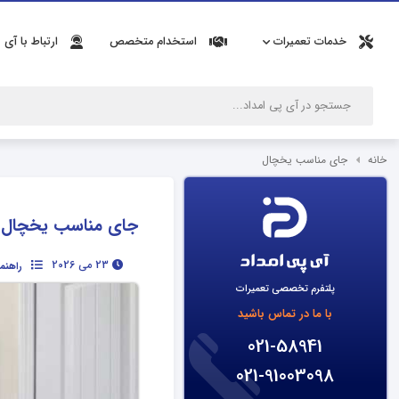
خدمات تعمیرات
استخدام متخصص
ارتباط با آی 
خانه
جای مناسب یخچال
جای مناسب یخچال
23 می 2026
راهنما
پلتفرم تخصصی تعمیرات
با ما در تماس باشید
021-58941
021-91003098