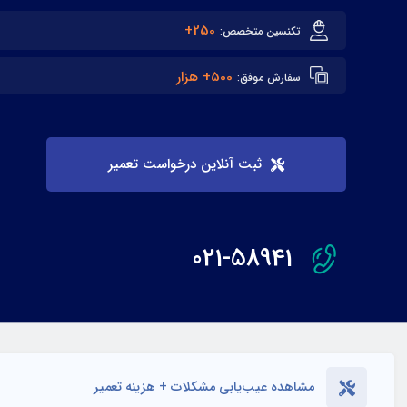
250+
تکنسین متخصص:
500+ هزار
سفارش موفق:
ثبت آنلاین درخواست تعمیر
021-58941
مشاهده عیب‌یابی مشکلات + هزینه تعمیر