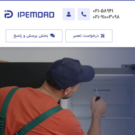
021-58941
021-91003098
درخواست تعمیر
بخش پرسش و پاسخ