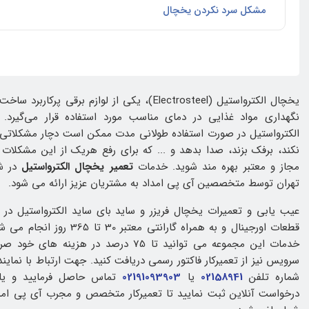
مشکل سرد نکردن یخچال
یخچال الکترواستیل (Electrosteel)، یکی از لوازم برقی
نگهداری مواد غذایی در دمای مناسب مورد استفاده قرار می‌گیرد
الکترواستیل در صورت استفاده طولانی مدت ممکن است دچار مشکلات
نکند، برفک بزند، صدا بدهد و ... که برای رفع هریک از این مشکلات 
مجاز و معتبر بهره مند شوید. خدمات
تعمیر یخچال الکترواستیل
در ش
تهران توسط متخصصین آی پی امداد به مشتریان عزیز ارائه می شود.
عیب یابی و تعمیرات یخچال فریزر و ساید بای ساید الکترواستیل در ا
قطعات اورجینال و به همراه گارانتی م
خدمات این مجموعه می توانید تا 75 درصد در هزی
سرویس نیز از تعمیرکار فاکتور رسمی دریافت کنید. جهت ارتباط با نماین
شماره تلفن
02158941
یا
02191093903
تماس حاصل فرمایید و یا
درخواست آنلاین ثبت نمایید تا تعمیرکار متخصص و مجرب آی پی ام