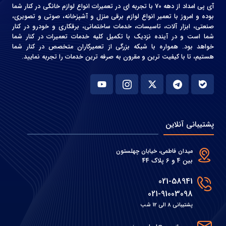
آی پی امداد از دهه 70 با تجربه ای در تعمیرات انواع لوازم خانگی در کنار شما
بوده و امروز با تعمیر انواع لوازم برقی منزل و آشپزخانه، صوتی و‌ تصویری،
صنعتی، ابزار آلات، تاسیسات، خدمات ساختمانی، برقکاری و خودرو در کنار
شما است و در آینده نزدیک با تکمیل کلیه خدمات تعمیرات در کنار شما
خواهد بود. همواره با شبکه بزرگی از تعمیرکاران متخصص در کنار شما
هستیم، تا با کیفیت ترین و مقرون به صرفه ترین خدمات را تجربه نمایید.
پشتیبانی آنلاین
میدان فاطمی، خیابان چهلستون
بین 4 و 6 پلاک 44
021-58941
021-91003098
پشتیبانی 8 الی 12 شب