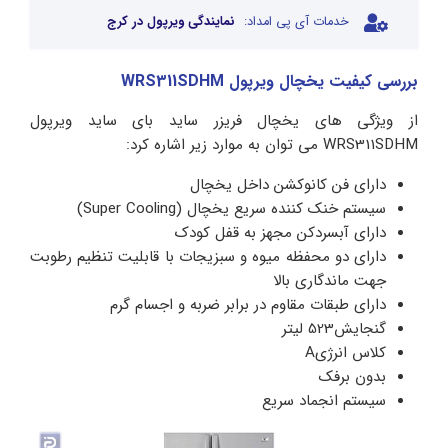
خدمات آی پی امداد:
نمایندگی ویرپول در کرج
بررسی کیفیت یخچال ویرپول WRS311SDHM
از ویژگی های یخچال فریزر ساید بای ساید ویرپول
WRS311SDHM می توان به موارد زیر اشاره کرد:
دارای فن کانوکشن داخل یخچال
سیستم خنک کننده سریع یخچال ‏(‏Super Cooling‏)‏
دارای آبسردکن مجهز به قفل کودک
دارای دو محفظه میوه و سبزیجات با قابلیت تنظیم رطوبت
جهت ماندگاری بالا
دارای طبقات مقاوم در برابر ضربه و اجسام گرم
گنجایش523 لیتر
کلاس انرژیA
بدون برفک
سیستم انجماد سریع