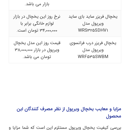
بازار می باشد.
یخچال فریزر ساید بای ساید
نرخ روز این یخچال در بازار
ویرپول مدل
لوازم خانگی برابر با
WRS325SDHV1
34,000,000 تومان است.
یخچال فریزر درب فرانسوی
قیمت روز این مدل یخچال
ویرپول مدل
ویرپول در بازار 38,000,000
WRF535SWBM
تومان می باشد.
مزایا و معایب یخچال ویرپول از نظر مصرف کنندگان این
محصول
بررسی کیفیت یخچال ویرپول مستلزم این است که شما مزایا و