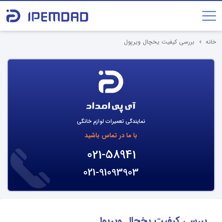
خانه
بررسی کیفیت یخچال ویرپول
نمایندگی تعمیرات لوازم خانگی
با ما در تماس باشید
021-58941
021-91093903
بررسی کیفیت یخچال ویرپول