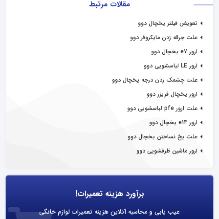
مقالات مرتبط
تعویض فیلتر یخچال دوو
علت جرقه زدن مایکروفر دوو
ارور e7 یخچال دوو
ارور LE لباسشویی دوو
علت چشمک زدن درجه یخچال دوو
ارور یخچال فریزر دوو
علت ارور pfe لباسشویی دوو
ارور e14 یخچال دوو
علت یخ نساختن یخچال دوو
ارور ماشین ظرفشویی دوو
برآورد هزینه تعمیرات!
عیب یابی و محاسبه آنلاین هزینه تعمیرات لوازم خانگی