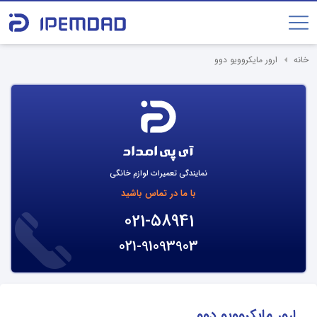
خانه
ارور مایکروویو دوو
نمایندگی تعمیرات لوازم خانگی
با ما در تماس باشید
021-58941
021-91093903
ارور مایکروویو دوو