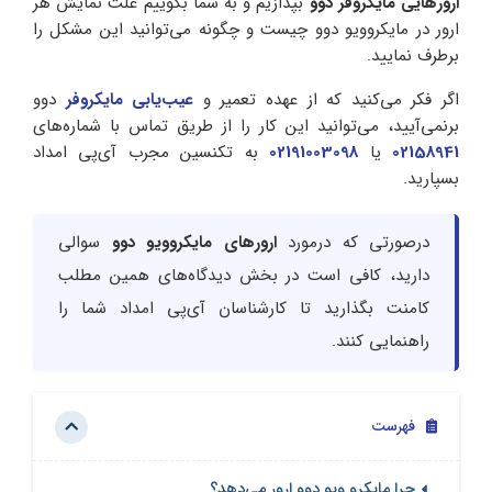
ارورهایی مایکروفر دوو
بپدازیم و به شما بگوییم علت نمایش هر
ارور در مایکروویو دوو چیست و چگونه می‌توانید این مشکل را
برطرف نمایید.
اگر فکر می‌کنید که از عهده تعمیر و
عیب‌یابی مایکروفر
دوو
برنمی‌آیید، می‌توانید این کار را از طریق تماس با شماره‌های
02158941
یا
02191003098
به تکنسین مجرب آی‌پی امداد
بسپارید.
درصورتی که درمورد
ارورهای مایکروویو دوو
سوالی
دارید، کافی است در بخش دیدگاه‌های همین مطلب
کامنت بگذارید تا کارشناسان آی‌پی امداد شما را
راهنمایی کنند.
فهرست
چرا مایکرو ویو دوو ارور می‌دهد؟