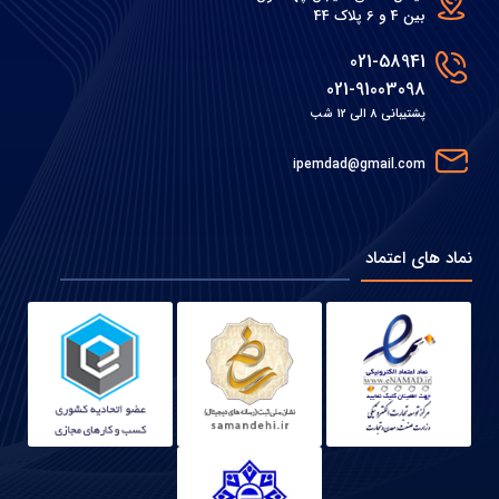
بین 4 و 6 پلاک 44
021-58941
021-91003098
پشتیبانی 8 الی 12 شب
ipemdad@gmail.com
نماد های اعتماد