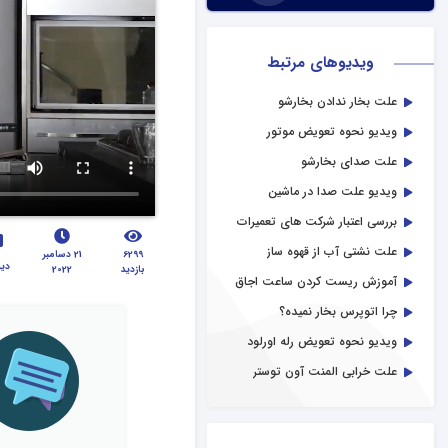
ویدیوهای مرتبط
علت بخار ندادن بخارشو
ویدیو نحوه تعویض موتور
جاروبرقی
علت صدای بخارشو
ویدیو علت صدا در ماشین
لباسشویی
بررسی اعتبار شرکت های تعمیرات
لوازم خانگی
علت نشتی آب از قهوه ساز
6299
21 دسامبر
دید
بازدید
2022
آموزش ریست کردن ساعت اجاق
گاز
چرا اتوپرس بخار نمیده؟
ویدیو نحوه تعویض رله اورلود
کمپرسور یخچال
علت خرابی المنت آون توستر