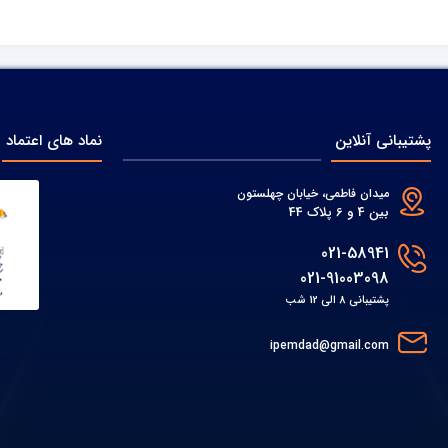
پشتیبانی آنلاین
نماد های اعتماد
میدان فاطمی، خیابان چهلستون
بین 4 و 6 پلاک 44
021-58941
021-91003098
پشتیبانی 8 الی 12 شب
ipemdad@gmail.com