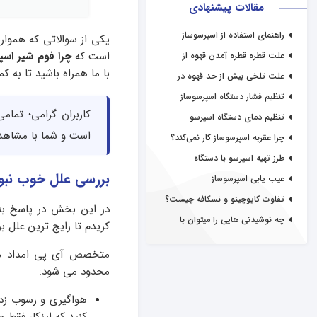
مقالات پیشنهادی
راهنمای استفاده از اسپرسوساز
یکی از سوالاتی که هموار
است که
چرا فوم شیر اس
علت قطره قطره آمدن قهوه از
اسپرسوساز
با ما همراه باشید تا به ک
علت تلخی بیش از حد قهوه در
اسپرسوساز
تنظیم فشار دستگاه اسپرسوساز
کاربران گرامی؛ تم
تنظیم دمای دستگاه اسپرسو
است و شما با مشاهده 
چرا عقربه اسپرسوساز کار نمی‌کند؟
طرز تهیه اسپرسو با دستگاه
اسپرسوساز
بررسی علل خوب نبود
عیب یابی اسپرسوساز
تفاوت کاپوچینو و نسکافه چیست؟
در این بخش در پاسخ به
چه نوشیدنی هایی را میتوان با
کریدم تا رایج ترین علل ب
اسپرسوساز درست کرد؟
متخصص آی پی امداد معت
محدود می شود:
هواگیری و رسوب زدا
کنید که اینکار فقط 