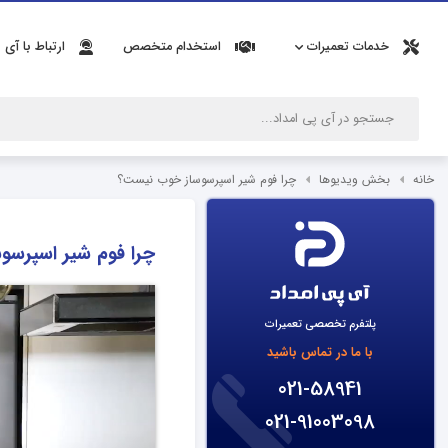
خدمات تعمیرات
استخدام متخصص
ارتباط با آی 
خانه
بخش ویدیوها
چرا فوم شیر اسپرسوساز خوب نیست؟
چرا فوم شیر اسپرس
پلتفرم تخصصی تعمیرات
با ما در تماس باشید
021-58941
021-91003098