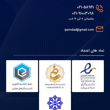
021-58941
021-91003098
پشتیبانی 8 الی 12 شب
ipemdad@gmail.com
نماد های اعتماد