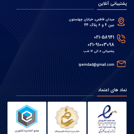
پشتیبانی آنلاین
میدان فاطمی، خیابان چهلستون
بین 4 و 6 پلاک 44
021-58941
021-91003098
پشتیبانی 8 الی 12 شب
ipemdad@gmail.com
نماد های اعتماد