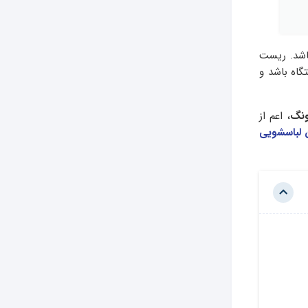
اشد. ریست
گاه باشد و
ونگ
، اعم از
 لباسشویی