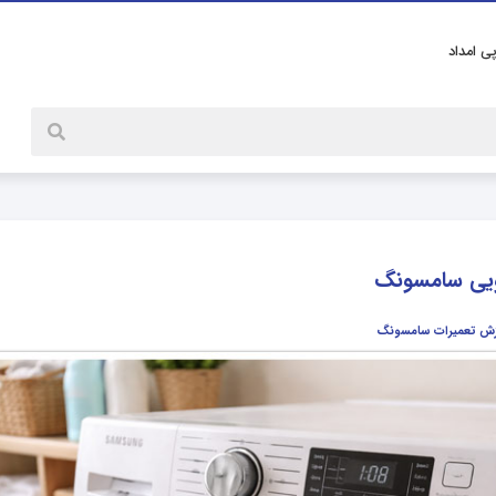
پی امداد
یی سامسونگ
زش تعمیرات سامسونگ