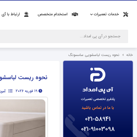
خدمات تعمیرات
استخدام متخصص
ارتباط با آی 
خانه
نحوه ریست لباسشویی سامسونگ
نحوه ریست لباسشو
19 فوریه 2026
آمو
پلتفرم تخصصی تعمیرات
با ما در تماس باشید
021-58941
021-91003098