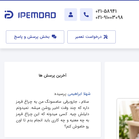
021-58941
021-91003098
درخواست تعمیر
بخش پرسش و پاسخ
آخرین پرسش ها
شهلا ابراهیمی
پرسیده:
سلام.، جاروبرقی سامسونگ من یه چراغ قرمز
داره که چند وقت اخیر روشن میشه. نمیدونم
دلیلش چیه. کسی میدونه که این چراغ قرمز
به چه معنیه و چه کاری باید انجام بدم تا اون
رو خاموش کنم؟