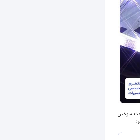
اعث سوختن
د.