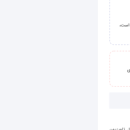
 است،
ی
 تلویزیون