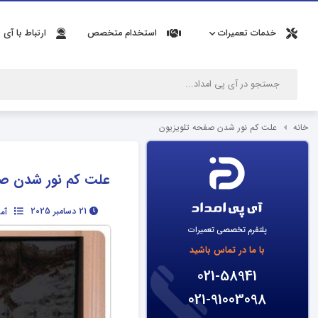
خدمات تعمیرات
استخدام متخصص
ارتباط با آی 
خانه
علت کم نور شدن صفحه تلویزیون
علت کم نور شدن صف
21 دسامبر 2025
آم
پلتفرم تخصصی تعمیرات
با ما در تماس باشید
021-58941
021-91003098