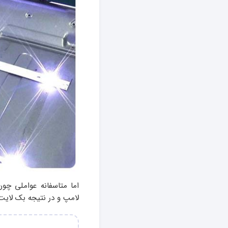
اما متاسفانه عواملی چو
لامپ و در نتیجه بک لایت