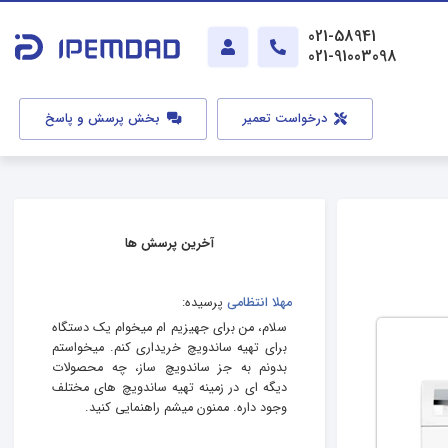
021-58941
021-91003098
درخواست تعمیر
بخش پرسش و پاسخ
آخرین پرسش ها
مهلا انتظامی
پرسیده:
سلام، من برای جهیزیم ام میخوام یک دستگاه
برای تهیه ساندویچ خریداری کنم. میخواستم
بدونم به جز ساندویچ ساز، چه محصولات
دیگه ای در زمینه تهیه ساندویچ های مختلف
وجود داره. ممنون میشم راهنمایی کنید.