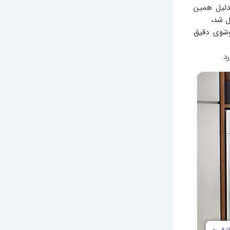
دلیل همین
 شد،
وشوی دقیق
د.