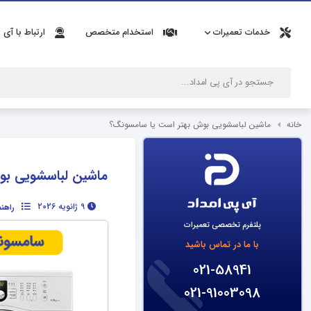
خدمات تعمیرات
استخدام متخصص
ارتباط با آی 
خانه
ماشین لباسشویی بوش بهتر است یا سامسونگ؟
ماشین لباسشویی بو
9 ژانویه 2026
راهن
پلتفرم تخصصی تعمیرات
با ما در تماس باشید
021-58941
021-91003098