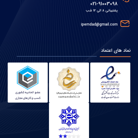
021-91003098
پشتیبانی 8 الی 12 شب
ipemdad@gmail.com
نماد های اعتماد