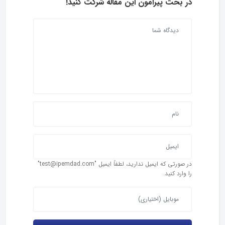
در بحث‌ پیرامون این مقاله شرکت کنید!
در صورتی که ایمیل ندارید، لطفاً ایمیل "test@ipemdad.com"
را وارد کنید.