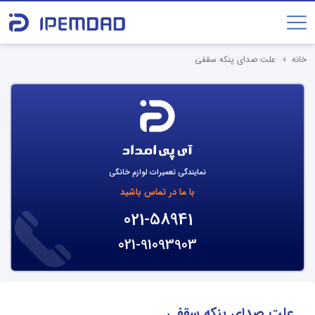
خانه
علت صدای پنکه سقفی
نمایندگی تعمیرات لوازم خانگی
با ما در تماس باشید
021-58941
021-91093903
علت صدای پنکه سقفی