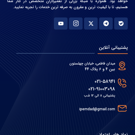
خواهد بود. همواره با شبکه بزرگی از تعمیرکاران متخصص در کنار شما
هستیم، تا با کیفیت ترین و مقرون به صرفه ترین خدمات را تجربه نمایید.
پشتیبانی آنلاین
میدان فاطمی، خیابان چهلستون
بین 4 و 6 پلاک 44
021-58941
021-91003098
پشتیبانی 8 الی 12 شب
ipemdad@gmail.com
نماد های اعتماد