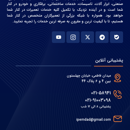
صنعتی، ابزار آلات، تاسیسات، خدمات ساختمانی، برقکاری و خودرو در کنار
شما است و در آینده نزدیک با تکمیل کلیه خدمات تعمیرات در کنار شما
خواهد بود. همواره با شبکه بزرگی از تعمیرکاران متخصص در کنار شما
هستیم، تا با کیفیت ترین و مقرون به صرفه ترین خدمات را تجربه نمایید.
پشتیبانی آنلاین
میدان فاطمی، خیابان چهلستون
بین 4 و 6 پلاک 44
021-58941
021-91003098
پشتیبانی 8 الی 12 شب
ipemdad@gmail.com