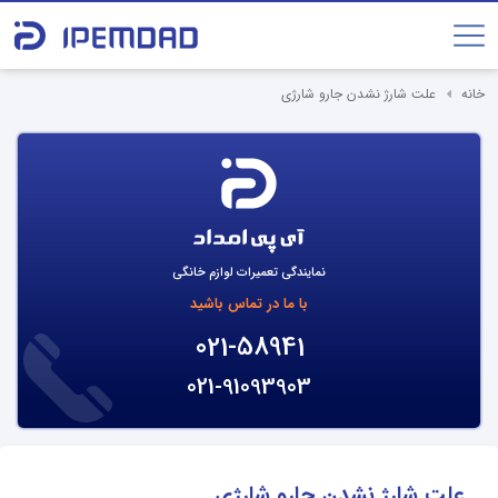
خانه
علت شارژ نشدن جارو شارژی
نمایندگی تعمیرات لوازم خانگی
با ما در تماس باشید
021-58941
021-91093903
علت شارژ نشدن جارو شارژی