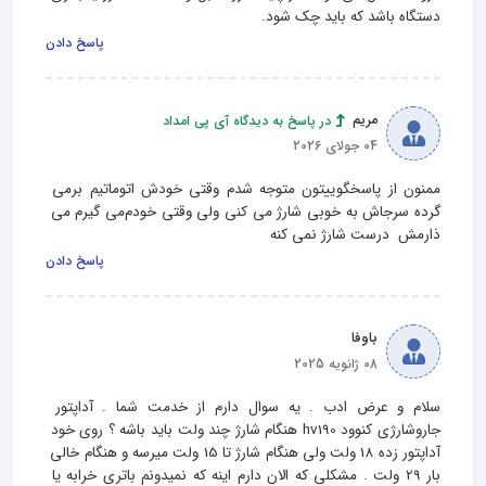
دستگاه باشد که باید چک شود.
پاسخ دادن
مریم
در پاسخ به دیدگاه آی پی امداد
04 جولای 2026
ممنون از پاسخگوییتون متوجه شدم وقتی خودش اتوماتیم برمی 
گرده سرجاش به خوبی شارژ می کنی ولی وقتی خودم‌می گیرم می 
ذارمش  درست شارژ نمی کنه
پاسخ دادن
باوفا
08 ژانویه 2025
سلام و عرض ادب . یه سوال دارم از خدمت شما . آداپتور 
جاروشارژی کنوود hv190 هنگام شارژ چند ولت باید باشه ؟ روی خود 
آداپتور زده 18 ولت ولی هنگام شارژ تا 15 ولت میرسه و هنگام خالی 
بار 29 ولت . مشکلی که الان دارم اینه که نمیدونم باتری خرابه یا 