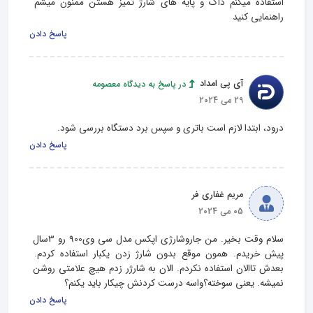
استفاده میکنم داک و پایه های شارژ تمیز هستن ممنون میشم 
راهنمایی کنید
پاسخ دادن
آی پی امداد
در پاسخ به دیدگاه معصومه
29 می 2024
درود، ابتدا لازم است باتری و سپس برد دستگاه بررسی شود.
پاسخ دادن
مریم غفاری فر
05 می 2024
سلام وقت بخیر. من جاروشارژی اپکس مدل سی وی900 رو 3سال 
پیش خریدم. همون موقع بدون شارژ زدن یکبار استفاده کردم. 
بعدش تاالان استفاده نکردم. الان به شارژر زدم هیچ علامتی روشن 
نمیشه. یعنی سوخته؟واسه درست کردنش چیکار باید یکنم؟
پاسخ دادن