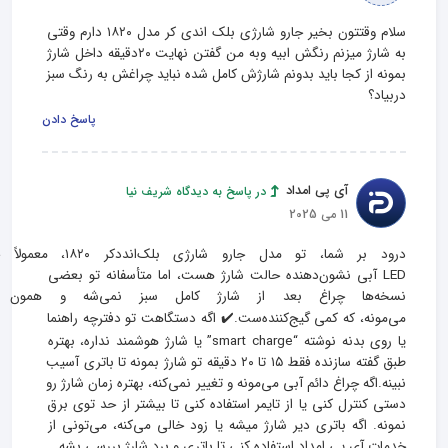
سلام وقتتون بخیر جارو شارژی بلک اندی کر مدل ۱۸۲۰ دارم وقتی 
به شارژ میزنم رنگش ابیه وبه من گفتن نهایت ۲۰دقیقه داخل شارژ 
بمونه از کجا باید بدونم شارژش کامل شده نباید چراغش به رنگ سبز 
دربیاد؟
پاسخ دادن
آی پی امداد
در پاسخ به دیدگاه شریف نیا
11 می 2025
درود بر شما، تو مدل جارو شارژی بلک‌اند‌دکر 
LED آبی نشون‌دهنده حالت شارژ هست، اما متأسفانه تو بعضی 
نسخه‌ها چراغ بعد از شارژ کامل سبز
می‌مونه، که کمی گیج‌کننده‌ست.✔️ اگه دستگاهت تو دفترچه راهنما 
یا روی بدنه نوشته “smart charge” یا شارژ هوشمند نداره، بهتره 
طبق گفته سازنده فقط ۱۵ تا ۲۰ دقیقه تو شارژ بمونه تا باتری آسیب 
نبینه.اگه چراغ دائم آبی می‌مونه و تغییر نمی‌کنه، بهتره زمان شارژ رو 
دستی کنترل کنی یا از تایمر استفاده کنی تا بیشتر از حد توی برق 
نمونه. اگه باتری دیر شارژ میشه یا زود خالی می‌کنه، می‌تونی از 
خدمات آی پی امداد استفاده کنی تا باتری و برد شارژ بررسی بشه.