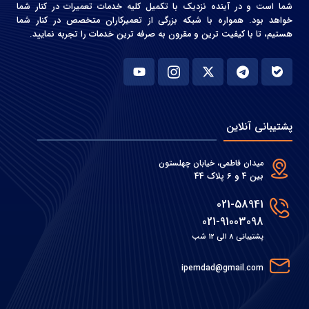
شما است و در آینده نزدیک با تکمیل کلیه خدمات تعمیرات در کنار شما
خواهد بود. همواره با شبکه بزرگی از تعمیرکاران متخصص در کنار شما
هستیم، تا با کیفیت ترین و مقرون به صرفه ترین خدمات را تجربه نمایید.
پشتیبانی آنلاین
میدان فاطمی، خیابان چهلستون
بین 4 و 6 پلاک 44
021-58941
021-91003098
پشتیبانی 8 الی 12 شب
ipemdad@gmail.com