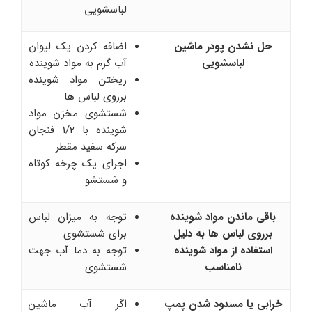
لباسشویی
حل نشدن پودر ماشین
اضافه کردن یک لیوان
لباسشویی
آب گرم به مواد شوینده
ریختن مواد شوینده
برروی لباس ها
شستشوی مخزن مواد
شوینده با 1/2 فنجان
سرکه سفید مقطر
اجرای یک چرخه کوتاه
و شستشو
باقی ماندن مواد شوینده
توجه به میزان لباس
برروی لباس ها به دلیل
برای شستشوی
استفاده از مواد شوینده
توجه به دما آب جهت
نامناسب
شستشوی
خرابی یا مسدود شدن پمپ
اگر آب ماشین