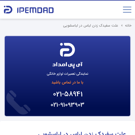
خانه
علت سفیدک زدن لباس در لباسشویی
نمایندگی تعمیرات لوازم خانگی
با ما در تماس باشید
021-58941
021-91093903
علت سفیدک زدن لباس در لباسشویی