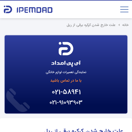
خانه
علت خارج شدن کرکره برقی از ریل
نمایندگی تعمیرات لوازم خانگی
با ما در تماس باشید
021-58941
021-91093903
علت خارج شدن کرکره برقی از ریل