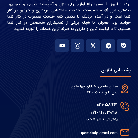
بوده و امروز با تعمیر انواع لوازم برقی منزل و آشپزخانه، صوتی و‌ تصویری،
صنعتی، ابزار آلات، تاسیسات، خدمات ساختمانی، برقکاری و خودرو در کنار
شما است و در آینده نزدیک با تکمیل کلیه خدمات تعمیرات در کنار شما
خواهد بود. همواره با شبکه بزرگی از تعمیرکاران متخصص در کنار شما
هستیم، تا با کیفیت ترین و مقرون به صرفه ترین خدمات را تجربه نمایید.
پشتیبانی آنلاین
میدان فاطمی، خیابان چهلستون
بین 4 و 6 پلاک 44
021-58941
021-91003098
پشتیبانی 8 الی 12 شب
ipemdad@gmail.com