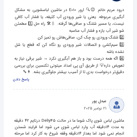
درود مریم خانم 😌🔍 ارور E010 در ماشین لباسشویی به مشکل 
آبگیری مربوطه. یعنی یا شیر ورودی آب کثیفه، یا فشار آب کافی 
نیست، یا مسیر شلنگ و صافی‌ها گرفته. 💧🛠 راه حل:1️⃣ مطمئن 
3️⃣ سیم‌کشی و اتصالات شیر ورودی رو نگاه کن که قطع یا شل 
4️⃣ اگه همه درست بود و باز هم آبگیری نکرد → شیر برقی نیاز به 
تعویض داره💡 از طریق آی‌ پی امداد میتونی تکنسین برای بررسی 
دقیق‌تر درخواست بدی تا از آسیب بیشتر جلوگیری بشه. 👨‍🔧
پاسخ دادن
عبدل پور
21 نوامبر 2025
ماشین لباس شوی پاک شوما ما در حالت Deliy45 درتایم ۴۲ دقیقه 
به مدت ۱۴دقیقه آب وارد لباس شوی می شود اما فرایند شستن 
انجام نمی شود اما بعداز ۱۴دقیقه وقفه شروع به کار کرد اما مرحله 