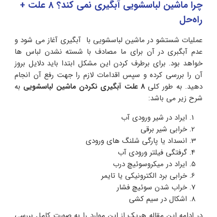
چرا ماشین لباسشویی آبگیری نمی کند؟ 8 علت +
راه‌حل
عملیات شستشو در ماشین لباسشویی با آبگیری آغاز می شود و
عدم آبگبری در آن برای ما مصادف با شسته نشدن لباس ها
خواهد بود. برای برطرف کردن این مشکل ابتدا باید دلایل بروز
آن را بررسی کرده و سپس اقدامات لازم را جهت رفع آن انجام
دهید. به طور کلی
8 علت آبگیری نکردن ماشین لباسشویی
به
شرح زیر می باشد:
ایراد در شیر ورودی آب
خرابی شیر برقی
انسداد یا پارگی شلنگ های ورودی
گرفتگی فیلتر ورودی آب
ایراد در میکروسوئیچ درب
خرابی برد الکترونیکی یا تایمر
خراب شدن سوئیچ فشار
اشکال در سیم کشی
در ادامه این مقاله هریک از این موارد را به صورت کامل بررسی