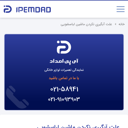
خانه
علت آبگیری نکردن ماشین لباسشویی
نمایندگی تعمیرات لوازم خانگی
با ما در تماس باشید
021-58941
021-91093903
علت آبگیری نکردن ماشین لباسشویی