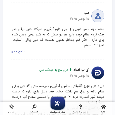
علی
15 نوامبر 2025
سلام ، یه لباس شویی ال جی دارم آبگیری نمیکنه ،شیر برقی هم 
چک کردم سالم بوده ولی هر دو فیش که به شیر برقی وصل شده 
برق داره ، فکر کنم بخاطر همین هست که شیر برقی استارت 
نمیزنه؟ ممنونم
پاسخ دادن
آی پی امداد
در پاسخ به دیدگاه علی
15 نوامبر 2025
درود علی عزیز 😌وقتی ماشین آبگیری نمیکنه، حتی اگه شیر برقی 
سالم باشه و برق هم داشته باشه، چند دلیل رایج داره که باعث 
میشه شیر استارت نزنه:🔧 هیدروستات یا سنسور سطح آب درست 
خانه
پرسش و پاسخ
جستجو
تماس
ثبت درخواست
🛠 مسیر شلنگ‌ها یا فیلتر ورودی رسوب گرفته و فشار آب کافی 