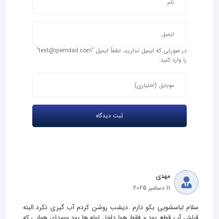
در صورتی که ایمیل ندارید، لطفاً ایمیل "test@ipemdad.com"
را وارد کنید.
مهدی
11 دسامبر 2025
سلام لباسشویی بکو دارم .دیشب روشن کردم آب گیری نکرد.البته 
قبلش آب قطع بود و فقط هوا داخل لوله ها بود وصدای هوایی که 