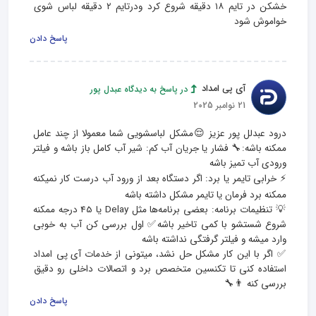
خشکن در تایم ۱۸ دقیقه شروع کرد ودرتایم ۲ دقیقه لباس شوی 
خواموش شود
پاسخ دادن
آی پی امداد
در پاسخ به دیدگاه عبدل پور
21 نوامبر 2025
درود عبدلل پور عزیز 😌مشکل لباسشویی شما معمولا از چند عامل 
ممکنه باشه:🔧 فشار یا جریان آب کم: شیر آب کامل باز باشه و فیلتر 
⚡ خرابی تایمر یا برد: اگر دستگاه بعد از ورود آب درست کار نمیکنه 
💡 تنظیمات برنامه: بعضی برنامه‌ها مثل Delay یا 45 درجه ممکنه 
شروع شستشو با کمی تاخیر باشه✅ اول بررسی کن آب به خوبی 
✅ اگر با این کار مشکل حل نشد، میتونی از خدمات آی‌ پی امداد 
استفاده کنی تا تکنسین متخصص برد و اتصالات داخلی رو دقیق 
بررسی کنه 👨‍🔧
پاسخ دادن