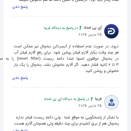
پاسخ دادن
آی پی امداد
در پاسخ به دیدگاه فریبا
25 مارس 2025
درود، در صورت عدم استفاده از آبسردکن یخچال نیز ممکن است 
هر چند وقت یکبار آلارم فیلتر روشن شود. برای رفع آلارم فیلتر آب 
در یخچال دوقلوی اسنوا ابتدا دکمه ریست (et filter
3 تا 6 ثانیه فشار دهید. اگر آلارم خاموش نشد، یخچال را یک بار 
خاموش و روشن کنید.
پاسخ دادن
فریبا
در پاسخ به دیدگاه آی پی امداد
25 مارس 2025
با تشکر از پاسخگویی به موقع شما . ولی دکمه ریست فیلتر نداره . 
یخچال هم از برق کشیدم برای چند دقیقه ولی همچنان آلارم هست.
پاسخ دادن