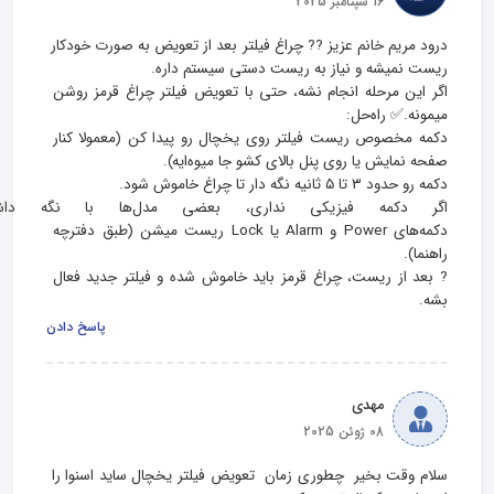
16 سپتامبر 2025
درود مریم خانم عزیز ?? چراغ فیلتر بعد از تعویض به‌ صورت خودکار 
اگر این مرحله انجام نشه، حتی با تعویض فیلتر چراغ قرمز روشن 
دکمه مخصوص ریست فیلتر روی یخچال رو پیدا کن (معمولا کنار 
اگر دکمه فیزیکی نداری، بعضی مدل‌
دکمه‌های Power و Alarm یا Lock ریست میشن (طبق دفترچه 
? بعد از ریست، چراغ قرمز باید خاموش شده و فیلتر جدید فعال 
بشه.
پاسخ دادن
مهدی
08 ژوئن 2025
سلام وقت بخیر  چطوری زمان  تعویض فیلتر یخچال ساید اسنوا را 