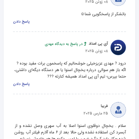
08 ژوئن 2025
باتشکر از پاسخگویی شما☺️
پاسخ دادن
آی پی امداد
در پاسخ به دیدگاه مهدی
08 ژوئن 2025
اگه باز هم سوالی درباره‌ یخچال اسنوا یا هر دستگاه دیگه‌ای داشتی، 
حتما بپرس؛ تیم آی‌ پی‌ امداد همیشه کنارته ?‍??
پاسخ دادن
فریبا
25 مارس 2025
سلام . یخچال دوقلوی اسنوا اصلا به آب سهری وصل نشده و از 
آبسرد کن استفاده نشده ولی حالا بعد از ۶ ماه آلارم فیلتر آب روشن 
شده چکار باید کرد؟ درضمن با لمس دکمه ها هم خاموش نمیشه