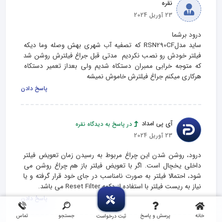
نقره
23 آوریل 2024
سايد مدلRSN290CF كه تصفيه آب شهرى بهش وصله وما ديكه 
فيلتر خودش رو نصب نكرديم  مدتى قبل جراغ فيلترش روشن شد 
كه متوجه خرابى ممبران دستكاه شديم ولى بعداز تعمير دستكاه 
هركارى ميكنم جراغ فيلترش خاموش نميشه
پاسخ دادن
آی پی امداد
در پاسخ به دیدگاه نقره
23 آوریل 2024
درود، روشن شدن این چراغ مربوط به رسیدن زمان تعویض فیلتر 
داخلی یخچال است. اگر با تعویض فیلتر باز هم چراغ روشن می 
شود، احتمالا فیلتر به صورت نامناسب در جای خود قرار گرفته و یا 
نیاز به ریست فیلتر با استفاده از دکمه Reset Filter می باشد.
پاسخ دادن
خانه
پرسش و پاسخ
جستجو
تماس
ثبت درخواست