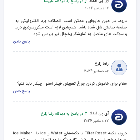
آی پی امداد
در پاسخ به دیدگاه علیرضا
12 دسامبر 2024
درود، در حین جابجایی ممکن است اتصالات برد الکترونیکی به 
صفحه نمایش شل شده باشد. همچنین لازم است میکروسوئیچ درب 
و سوکت های متصل به نمایشگر یخچال نیز بررسی شود.
پاسخ دادن
رضا زارع
06 دسامبر 2024
سلام برای خاموش کردن چراغ تعویض فیلتر اسنوا  چیکار باید کنم؟
پاسخ دادن
آی پی امداد
در پاسخ به دیدگاه رضا زارع
07 دسامبر 2024
درود، دکمه Filter Reset یا دکمه‌های Water و Ice یا  Ice Maker 
Lock و Lock را سه الی شش ثانیه نگه دارید تا فیلتر ریست شود.