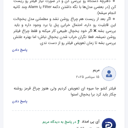
🔹 دفترچه دستگاه رو بررسی کن و در صورت نیاز فیلتر رو ریست 
کن (در بعضی مدل‌ها با نگه داشتن دکمه Filter یا Alarm چند ثانیه 
🔹 اگر بعد از ریست هم چراغ روشن نشد و مطمئنی مدل یخچالت 
این قابلیت رو داره، احتمال خرابی پنل یا برد وجود داره و باید 
بررسی بشه.❌ اگر خود یخچال طبیعی کار میکنه و فقط چراغ فیلتر 
روشن نمیشه، فعلا نگران خراب شدن یخچال نباش؛ اما بهتره علتش 
بررسی بشه تا زمان تعویض فیلتر رو از دست ندی.
پاسخ دادن
مریم
15 سپتامبر 2025
فیلتر کشو جا میوه ای تعویض کردیم ولی هنوز چراغ قرمز روشنه 
چکار باید کرد برا یخچال اسنوا
پاسخ دادن
آی پی امداد
در پاسخ به دیدگاه مریم