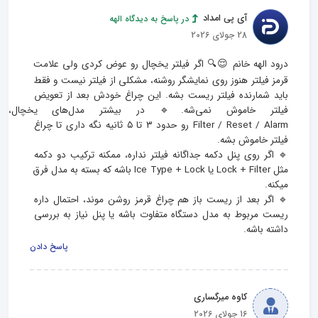
آی پی امداد
در پاسخ به دیدگاه الهه
28 جولای 2026
درود الهه خانم 😌🔍 اگر فیلتر یخچال رو عوض کردی ولی علامت 
قرمز فیلتر هنوز روی نمایشگر روشنه، مشکلی از فیلتر نیست و فقط 
باید شمارنده فیلتر ریست بشه. این چراغ خودش بعد از تعویض 
فیلتر خاموش نمی‌شه.🔹 در بیشتر 
Filter / Reset / Alarm رو حدود ۳ تا ۵ ثانیه نگه داری تا چراغ 
🔹 اگر روی پنل دکمه جداگانه فیلتر نداره، ممکنه ترکیب دو دکمه 
مثل Lock + Filter یا Ice Type + Lock باشه که بسته به مدل فرق 
🔹 اگر بعد از ریست باز هم چراغ قرمز روشن موند، احتمال داره 
ریست مربوط به مدل دستگاه متفاوت باشه یا پنل نیاز به بررسی 
داشته باشه.
پاسخ دادن
کاوه میرگساری
16 جولای 2026