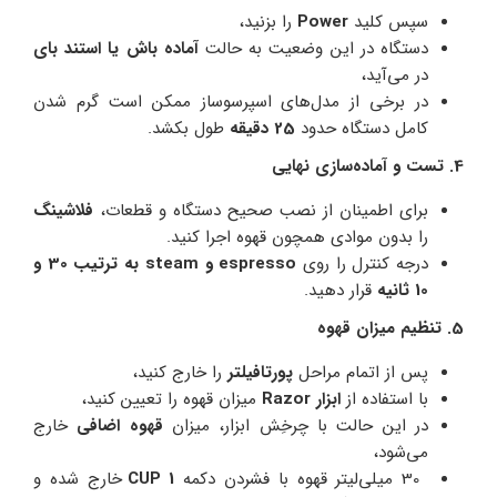
سپس کلید
Power
را بزنید،
دستگاه در این وضعیت به حالت
آماده باش یا استند بای
در می‌آید،
در برخی از مدل‌‌های اسپرسوساز ممکن است گرم شدن
کامل دستگاه حدود
25 دقیقه
طول بکشد.
4. تست و آماده‌سازی نهایی
برای اطمینان از نصب صحیح دستگاه و قطعات،
فلاشینگ
را بدون موادی همچون قهوه اجرا کنید.
درجه کنترل را روی
espresso و steam به ترتیب 30 و
10 ثانیه
قرار دهید.
5. تنظیم میزان قهوه
پس از اتمام مراحل
پورتافیلتر
را خارج کنید،
با استفاده از
ابزار Razor
میزان قهوه را تعیین کنید،
در این حالت با چرخِش ابزار، میزان
قهوه اضافی
خارج
می‌شود،
30 میلی‌لیتر
قهوه با فشردن دکمه
CUP 1
خارج شده و