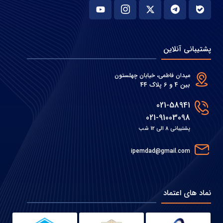
پشتیبانی آنلاین
میدان فاطمی، خیابان چهلستون
بین 4 و 6 پلاک 44
021-58941
021-91003098
پشتیبانی 8 الی 12 شب
ipemdad@gmail.com
نماد های اعتماد