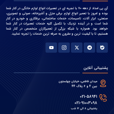
آی پی امداد از دهه 70 با تجربه ای در تعمیرات انواع لوازم خانگی در کنار شما
بوده و امروز با تعمیر انواع لوازم برقی منزل و آشپزخانه، صوتی و‌ تصویری،
صنعتی، ابزار آلات، تاسیسات، خدمات ساختمانی، برقکاری و خودرو در کنار
شما است و در آینده نزدیک با تکمیل کلیه خدمات تعمیرات در کنار شما
خواهد بود. همواره با شبکه بزرگی از تعمیرکاران متخصص در کنار شما
هستیم، تا با کیفیت ترین و مقرون به صرفه ترین خدمات را تجربه نمایید.
پشتیبانی آنلاین
میدان فاطمی، خیابان چهلستون
بین 4 و 6 پلاک 44
021-58941
021-91003098
پشتیبانی 8 الی 12 شب