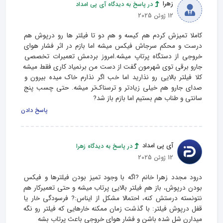
زهرا
در پاسخ به دیدگاه آی پی امداد
12 ژوئن 2025
کاملا تمیزش کردم هم کیسه و هم دو تا فیلتر ها رو درپوش هم 
درست و محکم سرجاش فیکس میشه اما بازم در اثر فشار هوای 
خروجی از دستگاه پرتاپ میشه.امروز بردمش تعمیرات تخصصی 
جارو برقی توی شهرمون گفت از دست من برنمیاد کاری فقط میشه 
کلا فیلتر بالایی رو نذارید اما خب اگر نذارم خاک میده بیرون و 
صدای جارو هم خیلی زیادتر و ترسناک‌تر میشه. حتی چسب پنج 
سانتی و طناب هم بستیم اما بازم باز شد?
پاسخ دادن
آی پی امداد
در پاسخ به دیدگاه زهرا
12 ژوئن 2025
درود مجدد زهرا خانم ?اگه با وجود تمیز بودن فیلترها و فیکس 
بودن درپوش، باز هم فیلتر بالایی پرتاب میشه و حتی تعمیرکار هم 
نتونسته درستش کنه، احتمالا مشکل از ایناس:? فرسودگی خار یا 
قفل درپوش فیلتر: با گذشت زمان ممکنه خارهایی که فیلتر رو نگه 