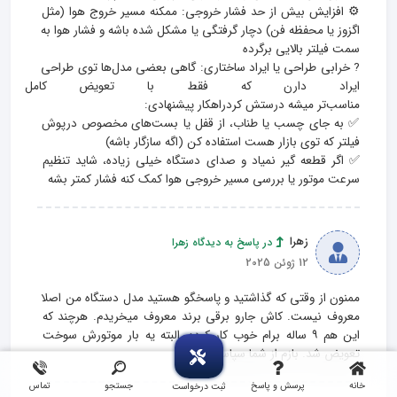
⚙️ افزایش بیش‌ از حد فشار خروجی: ممکنه مسیر خروج هوا (مثل 
اگزوز یا محفظه فن) دچار گرفتگی یا مشکل شده باشه و فشار هوا به 
? خرابی طراحی یا ایراد ساختاری: گاهی بعضی مدل‌ها توی طراحی 
ایراد دارن که فقط با تعویض کامل قطع
✅ به جای چسب یا طناب، از قفل‌ یا بست‌های مخصوص درپوش 
✅ اگر قطعه گیر نمیاد و صدای دستگاه خیلی زیاده، شاید تنظیم 
سرعت موتور یا بررسی مسیر خروجی هوا کمک کنه فشار کمتر بشه
زهرا
در پاسخ به دیدگاه زهرا
12 ژوئن 2025
ممنون از وقتی که گذاشتید و پاسخگو هستید مدل دستگاه من اصلا 
معروف نیست. کاش جارو برقی برند معروف میخریدم. هرچند که 
این هم ۹ ساله برام خوب کار کرده. البته یه بار موتورش سوخت 
تعویض شد. بازم از شما سپاسگزارم ?
خانه
پرسش و پاسخ
جستجو
تماس
ثبت درخواست