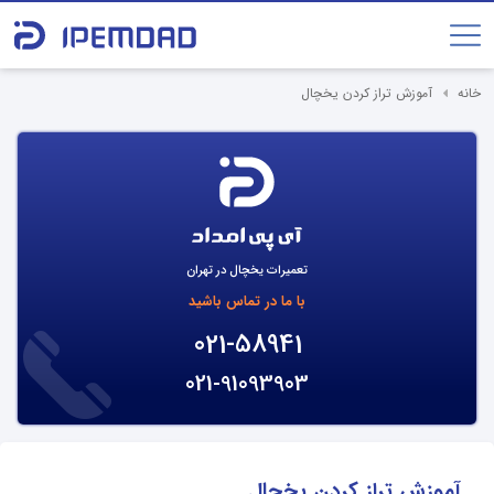
خانه
آموزش تراز کردن یخچال
تعمیرات یخچال در تهران
با ما در تماس باشید
021-58941
021-91093903
آموزش تراز کردن یخچال