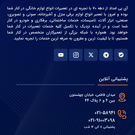
آی پی امداد از دهه 70 با تجربه ای در تعمیرات انواع لوازم خانگی در کنار شما
بوده و امروز با تعمیر انواع لوازم برقی منزل و آشپزخانه، صوتی و‌ تصویری،
صنعتی، ابزار آلات، تاسیسات، خدمات ساختمانی، برقکاری و خودرو در کنار
شما است و در آینده نزدیک با تکمیل کلیه خدمات تعمیرات در کنار شما
خواهد بود. همواره با شبکه بزرگی از تعمیرکاران متخصص در کنار شما
هستیم، تا با کیفیت ترین و مقرون به صرفه ترین خدمات را تجربه نمایید.
پشتیبانی آنلاین
میدان فاطمی، خیابان چهلستون
بین 4 و 6 پلاک 44
021-58941
021-91003098
پشتیبانی 8 الی 12 شب