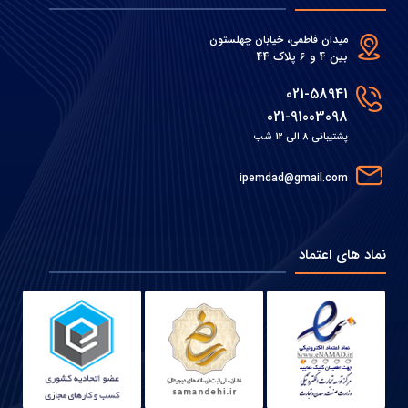
میدان فاطمی، خیابان چهلستون
بین 4 و 6 پلاک 44
021-58941
021-91003098
پشتیبانی 8 الی 12 شب
ipemdad@gmail.com
نماد های اعتماد