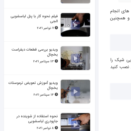
 های انجام
فیلم نحوه کار با پنل لباسشویی
 همچنین
الجی
7 نوامبر 2021
ویدیو بررسی قطعات دیفراست
یخچال
یی شیک را
13 سپتامبر 2021
 نصب کنید
ویدیو آموزش تعویض ترموستات
یخچال
14 سپتامبر 2021
نحوه استفاده از شوینده در
جاپودری لباسشویی
8 نوامبر 2021