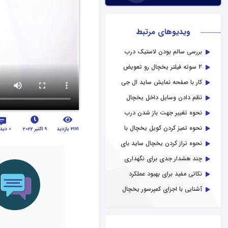
ویدیوهای مرتبط
بررسی سالم بودن لاستیک درب
یخچال فریزر
2 سوته فیلتر یخچال رو تعویض
کن!
کار با صفحه نمایش ساید ال جی
gt90
نظم دادن وسایل داخل یخچال
نحوه تغییر جهت باز شدن درب
یخچال
نحوه تمیز کردن کویل یخچال با
4171 بازدید
9 اکتبر 2022
0 دیدگاه
جاروبرقی
نحوه تراز کردن یخچال ساید بای
ساید ال جی
چند هشدار جدی برای نگهداری
مواد غذایی در فریزر
نکاتی مفید برای بهبود عملکرد
فریزر
آشنایی با اجزای کمپرسور یخچال