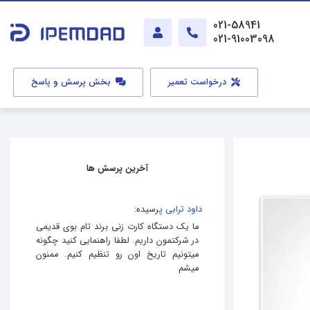
021-58941
021-91003098
درخواست تعمیر
بخش پرسش و پاسخ
آخرین پرسش ها
داود ترابی
پرسیده:
ما یک دستگاه کارت زنی برند تام بوی قدیمی
در شرکتمون داریم. لطفا راهنمایی کنید چگونه
میتونیم تاریخ اون رو تنظیم کنیم. ممنون
میشم