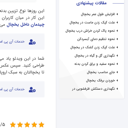
مقالات پیشنهادی
این روزها نوع تزیین بدن
افزایش طول عمر یخچال
این کار در میان کاربرا
علت کپک زدن ماست در یخچال
چیدمان داخل یخچال
می ت
نحوه پاک کردن خراش درب یخچال
نحوه تنظیم دمای آبسردکن
خدمات آی پی امد
علت کپک زدن کشک در یخچال
نگهداری گل و گیاه در یخچال
شما در این ویدئو یاد 
نحوه سفید و براق کردن بدنه
طراحی کنید. سپس عکس ها
یخچال
تا یخچالتان به سبک اروپا
جای مناسب یخچال
خوردن برفک یخچال
نگهداری دستکش ظرفشویی در
خدمات آی پی امد
یخچال
5/5 - (1 ام