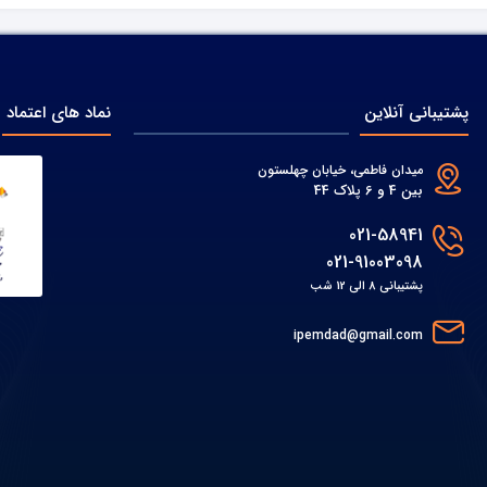
پشتیبانی آنلاین
نماد های اعتماد
میدان فاطمی، خیابان چهلستون
بین 4 و 6 پلاک 44
021-58941
021-91003098
پشتیبانی 8 الی 12 شب
ipemdad@gmail.com