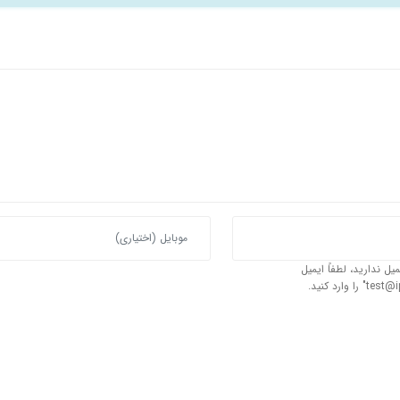
یل ندارید، لطفاً ایمیل