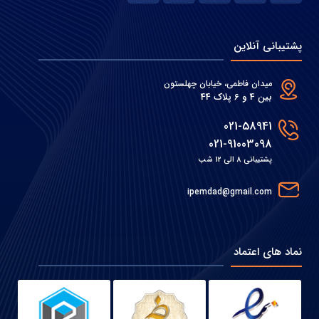
پشتیبانی آنلاین
میدان فاطمی، خیابان چهلستون
بین 4 و 6 پلاک 44
021-58941
021-91003098
پشتیبانی 8 الی 12 شب
ipemdad@gmail.com
نماد های اعتماد